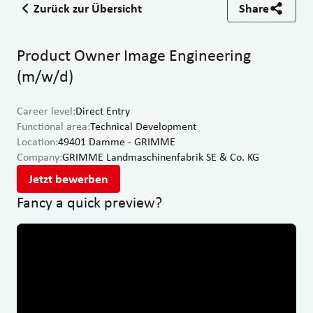
Zurück zur Übersicht
Share
Product Owner Image Engineering
(m/w/d)
Career level
:
Direct Entry
Functional area
:
Technical Development
Location
:
49401 Damme - GRIMME
Company
:
GRIMME Landmaschinenfabrik SE & Co. KG
Jetzt bewerben
Fancy a quick preview?