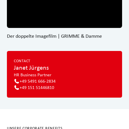
Der doppelte Imagefilm | GRIMME & Damme
CONTACT
Janet
Jürgens
HR Business Partner
+49 5491 666-2834
+49 151 51446810
UNSERE CORPORATE BENEFITS